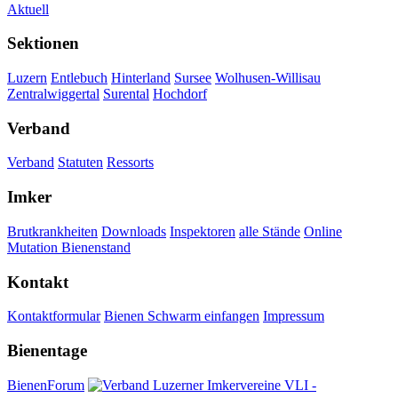
Aktuell
Sektionen
Luzern
Entlebuch
Hinterland
Sursee
Wolhusen-Willisau
Zentralwiggertal
Surental
Hochdorf
Verband
Verband
Statuten
Ressorts
Imker
Brutkrankheiten
Downloads
Inspektoren
alle Stände
Online
Mutation Bienenstand
Kontakt
Kontaktformular
Bienen Schwarm einfangen
Impressum
Bienentage
BienenForum