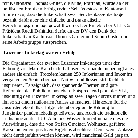
mit Kantonsrat Thomas Grüter, die Mitte, Pfaffnau, wurde an der
politischen Front ein Erfolg erzielt: Sein Vorstoss im Kantonsrat
führte dazu, dass die Imkerschaft zwar Seuchenkassenbeiträge
bezahlt, dafür aber eine einfache und pragmatische
Berechnungsgrundlage gewählt wurde. Der Entlebucher VLI- Co-
Präsident Ruedi Dahinden durfte an der DV den Dank der
Imkerschaft an Kantonsrat Thomas Grüter und Simon Gisler und
seine Arbeitsgruppe aussprechen.
Luzerner Imkertag war ein Erfolg
Die Organisation des zweiten Luzerner Imkertages unter der
Führung von Marc Kalmbach, Ufhusen, war pandemiebedingt alles
andere als einfach. Trotzdem kamen 250 Imkerinnen und Imker im
vergangenen September nach Nottwil und liessen sich fachlich
inspirieren. Es zeigt sich, dass spannende Themen und gute
Referenten das Publikum anziehen. Entsprechend plant der VLI,
inskünftig den Luzerner Imkertag an zwei Tagen durchzuführen und
ihn so zu einem nationalen Anlass zu machen. Hingegen fiel die
ansonsten ebenfalls erfolgreiche überregionale Bildung für
Jungimker pandemiebedingt teilweise aus. Auch die traditionelle
Teilnahme an der LUGA fiel ins Wasser. Immerhin hatte dies die
Auswirkung, dass die von Stefan Gmeiner, Wolhusen, geführte
Kasse mit einem positiven Ergebnis abschloss. Denn wenn Anlässe
nicht durchgeführt werden können, wird manchmal Geld gespart.