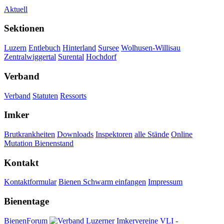
Aktuell
Sektionen
Luzern
Entlebuch
Hinterland
Sursee
Wolhusen-Willisau
Zentralwiggertal
Surental
Hochdorf
Verband
Verband
Statuten
Ressorts
Imker
Brutkrankheiten
Downloads
Inspektoren
alle Stände
Online
Mutation Bienenstand
Kontakt
Kontaktformular
Bienen Schwarm einfangen
Impressum
Bienentage
BienenForum