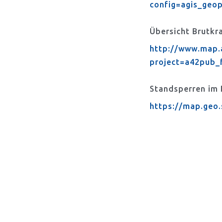
config=agis_geo
Übersicht Brutkr
http://www.map.
project=a42pub_
Standsperren im
https://map.geo.